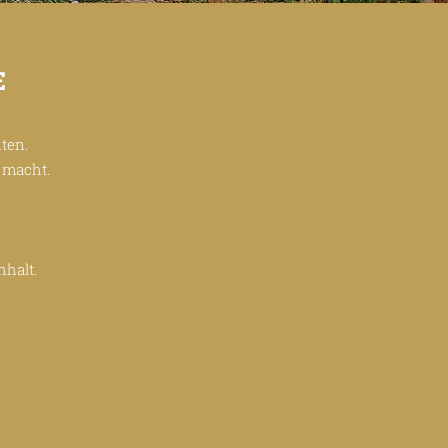
E
ten.
 macht.
nhalt.