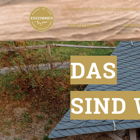
Hauptstraße 8 | 55483 Lautzenhause
RESTAURANT
EVENT
DAS
SIND 