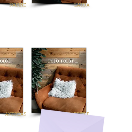
NADINE
LAURA
ANDREAS
GABRIELE