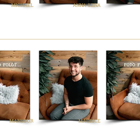
MICHAEL
ANNA-LENA
G
MANSOUR
MAURICE