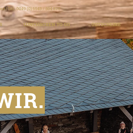
n | Tel.:
0049 (0) 6543 / 504 820
S
LUNCHBOXEN TO GO
GUTSCHEINE
WIR.