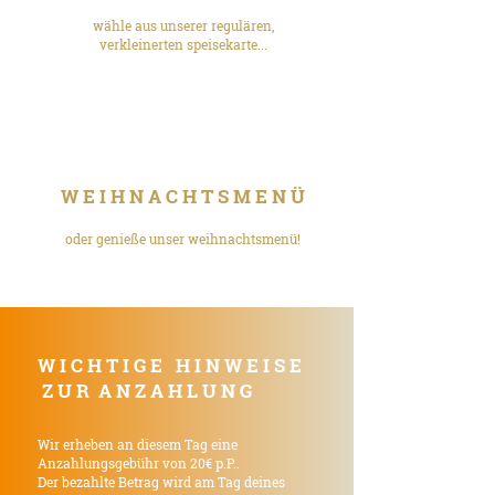
wähle aus unserer regulären,
verkleinerten speisekarte...
W E I H N A C H T S M E N Ü
oder genieße unser weihnachtsmenü!
W I C H T I G E H I N W E I S E
Z U R A N Z A H L U N G
Wir erheben an diesem Tag eine
Anzahlungsgebühr von 20€ p.P..
Der bezahlte Betrag wird am Tag deines