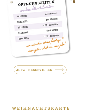
JETZT RESERVIEREN
W E I H N A C H T S K A R T E