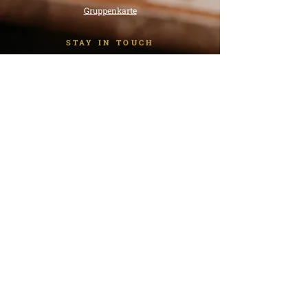
Gruppenkarte
STAY IN TOUCH
RECHTLICHES
AGB Catering & Foodtrailer
Stornierungsrichtlinien Gruppen
Ein Unternehmen der
Impressum
Datenschutz
© 2024 Hahn airport inn e.K. -
Alle Rechte vorbehalten.